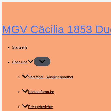
Zum
Inhalt
springen
MGV Cäcilia 1853 Du
Startseite
Über Uns
Vorstand – Ansprechpartner
Kontaktformular
Presseberichte