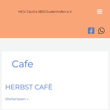
Zum
Inhalt
MGV Cäcilia 1853 Dudenhofen e.V.
springen
Cafe
HERBST CAFÈ
HERBST
Weiterlesen »
CAFÈ