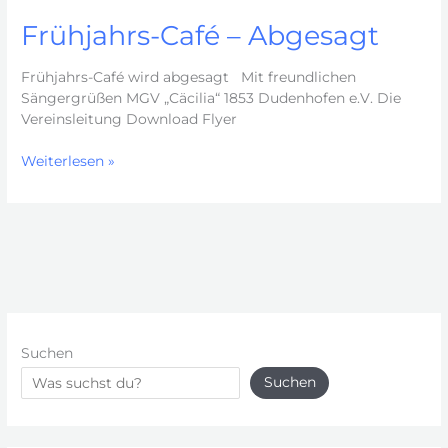
Frühjahrs-Café – Abgesagt
Frühjahrs-Café wird abgesagt Mit freundlichen
Sängergrüßen MGV „Cäcilia“ 1853 Dudenhofen e.V. Die
Vereinsleitung Download Flyer
Frühjahrs-
Weiterlesen »
Café
–
Abgesagt
Suchen
Suchen