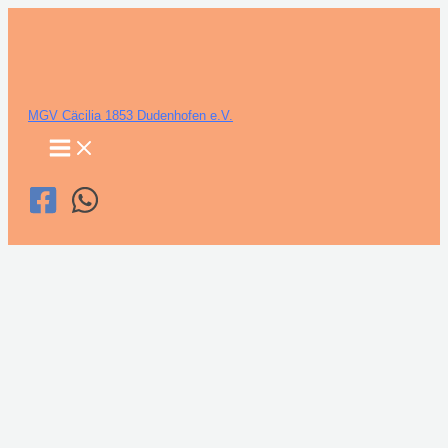
Zum
Inhalt
springen
MGV Cäcilia 1853 Dudenhofen e.V.