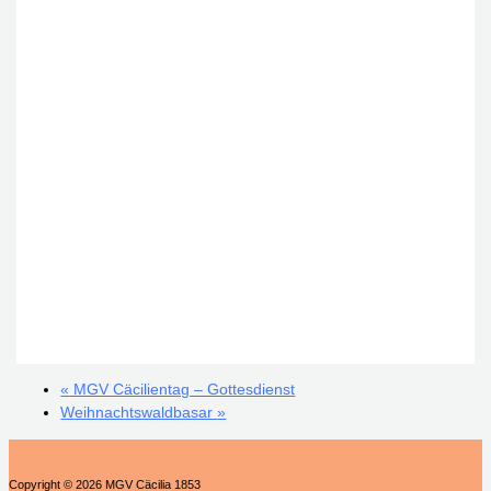
«
MGV Cäcilientag – Gottesdienst
Weihnachtswaldbasar
»
Copyright © 2026 MGV Cäcilia 1853