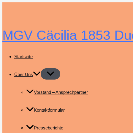
Zum
Inhalt
springen
MGV Cäcilia 1853 Du
Startseite
Über Uns
Vorstand – Ansprechpartner
Kontaktformular
Presseberichte