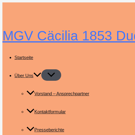
Zum
Inhalt
springen
MGV Cäcilia 1853 Du
Startseite
Über Uns
Vorstand – Ansprechpartner
Kontaktformular
Presseberichte