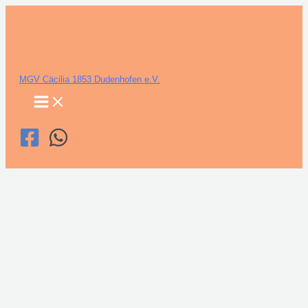
Zum
Inhalt
springen
MGV Cäcilia 1853 Dudenhofen e.V.