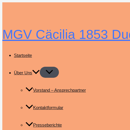
Zum
Inhalt
springen
MGV Cäcilia 1853 Du
Startseite
Über Uns
Vorstand – Ansprechpartner
Kontaktformular
Presseberichte