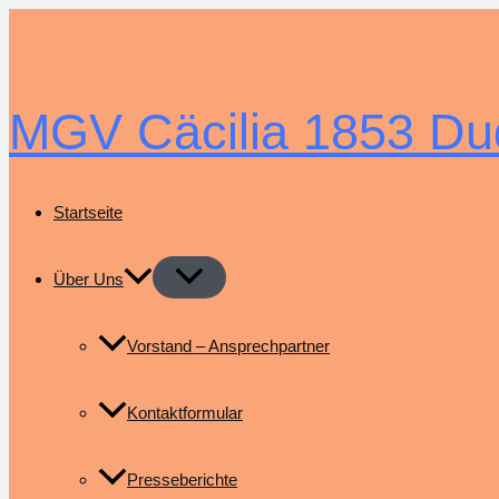
Zum
Inhalt
springen
MGV Cäcilia 1853 Du
Startseite
Über Uns
Vorstand – Ansprechpartner
Kontaktformular
Presseberichte